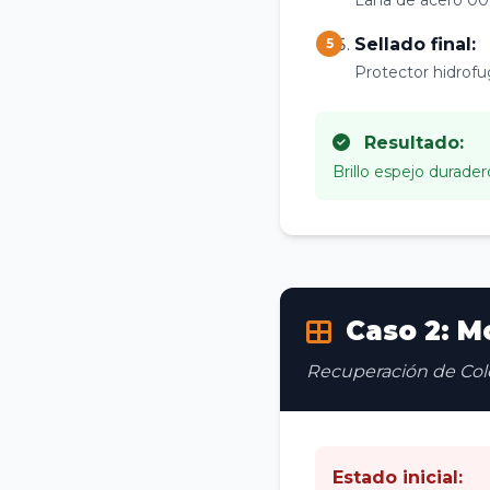
Lana de acero 000
Sellado final:
5
Protector hidrofu
Resultado:
Brillo espejo durader
Caso 2: M
Recuperación de Color
Estado inicial: