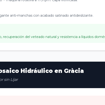
 + máquina rotativa a 175 rpm. Capa vitrificada.
gante anti-manchas con acabado satinado antideslizante.
o, recuperación del veteado natural y resistencia a líquidos domés
osaico Hidráulico en Gràcia
 sin Lijar