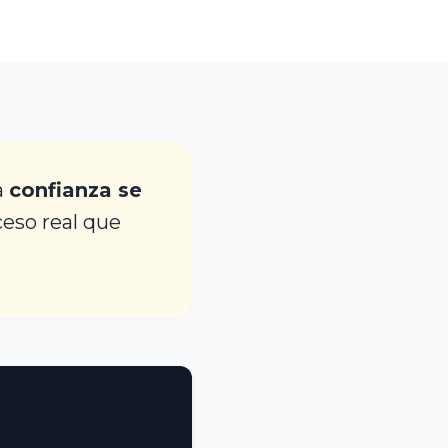
a
confianza se
ceso real que
.