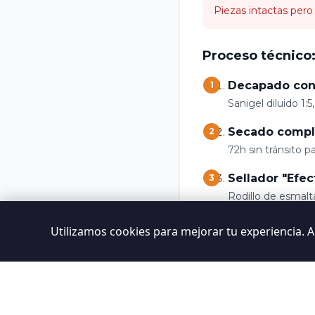
Piezas intactas pero
Proceso técnico
Decapado con
1
Sanigel diluido 1:
Secado compl
2
72h sin tránsito p
Sellador "Efec
3
Rodillo de esmalt
Cera ecológica
4
Utilizamos cookies para mejorar tu experiencia. 
Capa fina para unif
Resultado:
Color vivo y saturado