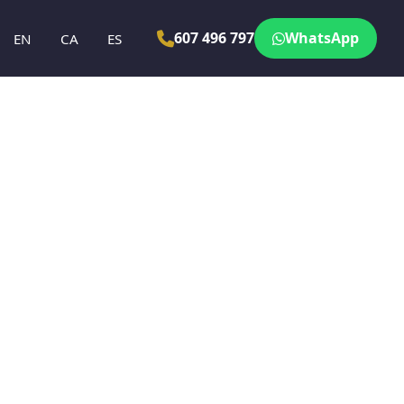
607 496 797
WhatsApp
EN
CA
ES