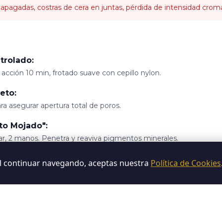
 apagadas, costras de cera en juntas, pérdida de intensidad cromá
:
trolado:
5, acción 10 min, frotado suave con cepillo nylon.
eto:
ara asegurar apertura total de poros.
to Mojado":
ar, 2 manos. Penetra y reaviva pigmentos minerales.
 antihuellas:
Al continuar navegando, aceptas nuestra
Política de Cookies
icar brillo y proteger sin tapar la textura.
, acabado sedoso, cero alteración del diseño original. Ideal para p