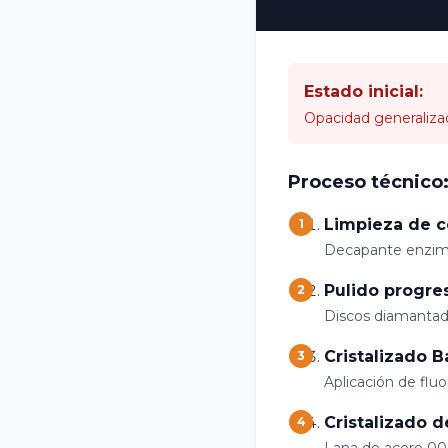
Estado inicial:
Opacidad generalizad
Proceso técnico
Limpieza de c
1
Decapante enzimát
Pulido progres
2
Discos diamantad
Cristalizado B
3
Aplicación de fluo
Cristalizado de
4