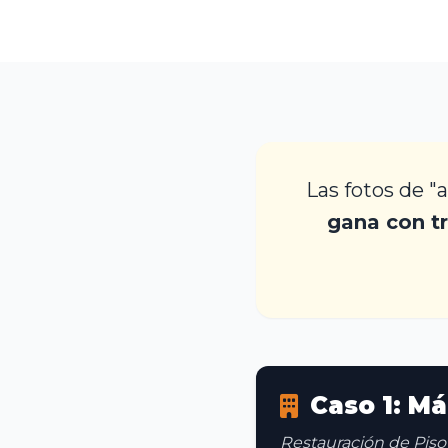
Las fotos de "
gana con t
Caso 1: M
Restauración de Piso 