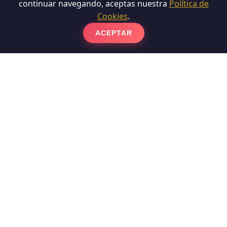
continuar navegando, aceptas nuestra
Política de
Cookies
.
ACEPTAR
Sobre Nosotros
Labaietador es una empresa especializada en pulido,
abrillantado y cristalizado de suelos en Barcelona.
Más de 30 años de experiencia nos avalan.
Servicios