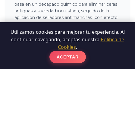
basa en un decapado químico para eliminar ceras
antiguas y suciedad incrustada, seguido de la
aplicación de selladores antimanchas (con efecto
natural o mojado) que saturan la porosidad y
devuelven la intensidad visual a las baldosas.
Utilizamos cookies para mejorar tu experiencia. Al
continuar navegando, aceptas nuestra
Política de
Cookies
.
ACEPTAR
Pulir Suelo de Terrazo
Pulidores especialistas en Pulir Suelo de Terrazo y
expertos en Pulidos de Suelos en Barcelona. El
terrazo, formado por cemento y fragmentos de
mármol, sufre desgaste superficial con el tiempo.
Para recuperarlo, realizamos un diamantado por
fases que rebaja la capa deteriorada y elimina
arañazos. Posteriormente, aplicamos un proceso