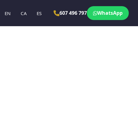
607 496 797
WhatsApp
EN
CA
ES