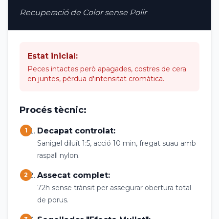
Recuperació de Color sense Polir
Estat inicial:
Peces intactes però apagades, costres de cera
en juntes, pèrdua d'intensitat cromàtica.
Procés tècnic:
Decapat controlat:
1
Sanigel diluït 1:5, acció 10 min, fregat suau amb
raspall nylon.
Assecat complet:
2
72h sense trànsit per assegurar obertura total
de porus.