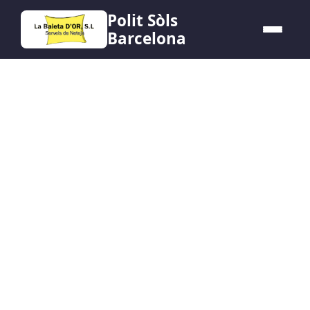
Polit Sòls
Barcelona