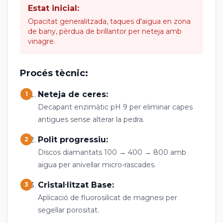
Estat inicial:
Opacitat generalitzada, taques d'aigua en zona
de bany, pèrdua de brillantor per neteja amb
vinagre.
Procés tècnic:
Neteja de ceres:
1
Decapant enzimàtic pH 9 per eliminar capes
antigues sense alterar la pedra.
Polit progressiu:
2
Discos diamantats 100 → 400 → 800 amb
aigua per anivellar micro-rascades.
Cristal·litzat Base:
3
Aplicació de fluorosilicat de magnesi per
segellar porositat.