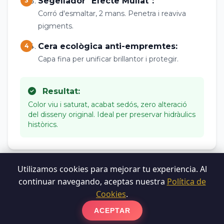
Segellador "Efecte Mullat":
3
Corró d'esmaltar, 2 mans. Penetra i reaviva
pigments.
Cera ecològica anti-empremtes:
4
Capa fina per unificar brillantor i protegir.
Resultat:
Color viu i saturat, acabat sedós, zero alteració
del disseny original. Ideal per preservar hidràulics
històrics.
Utilizamos cookies para mejorar tu experiencia. Al
continuar navegando, aceptas nuestra
Política de
Cookies
.
Vols un resultat així per al
teu terra?
ACEPTAR