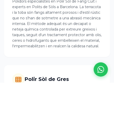
Polidors especialistes en Polir Sòl de Fang Cuit i
experts en Polits de Sòls a Barcelona. La terracota
i la toba són fangs altament porosos i d'estil rústic
que no s'han de sotmetre a una abrasió mecànica
intensa. El mètode adequat és un decapat o
neteja química controlada per extreure greixos i
taques, seguit d'un tractament protector amb olis,
ceres o hidrofugants que embelleixen el material,
l'impermeabilitzen i en realcen la calidesa natural.
Polir Sòl de Gres
Polidors especialistes en Polir Sòl de Gres i experts
en Polits de Sòls a Barcelona. El gres no conté
carbonat càlcic, per la qual cosa és impossible