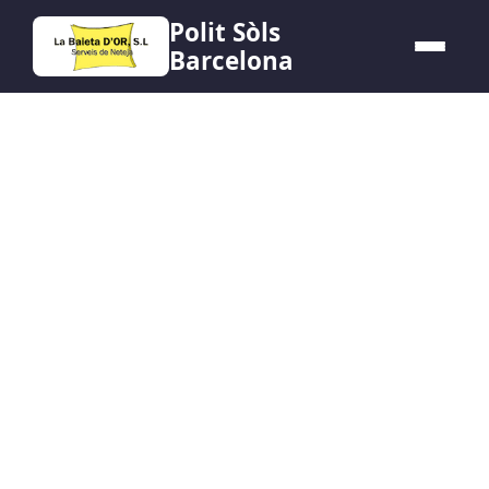
Polit Sòls
Barcelona