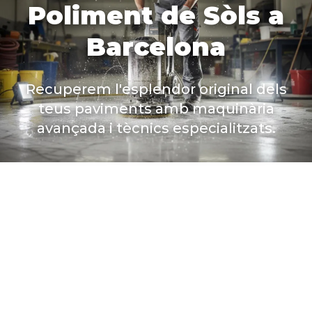
Poliment de Sòls a
Barcelona
Recuperem l'esplendor original dels
teus paviments amb maquinària
avançada i tècnics especialitzats.