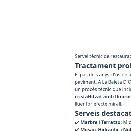
Servei tècnic de restauració
Tractament prof
El pas dels anys i l'ús d
paviment. A La Baieta D'
un procés tècnic que incl
cristal·litzat amb fluoro
lluentor efecte mirall.
Serveis destaca
✔️
Marbre i Terratzo:
Micr
✔️
Mosaic Hidràulic i Nol