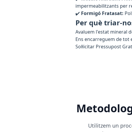
impermeabilitzants per re
✔️
Formigó Fratasat:
Pol
Per què triar-no
Avaluem l'estat mineral d
Ens encarreguem de tot el
Sol·licitar Pressupost Grat
Metodologi
Utilitzem un proc