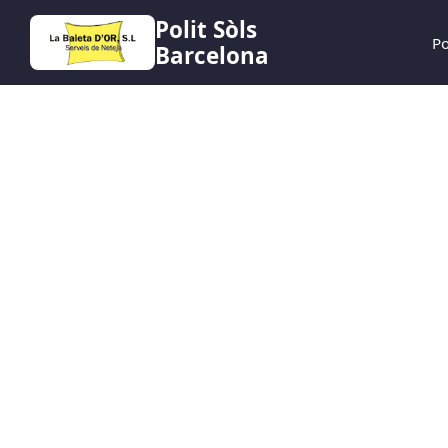
Polit Sòls
Po
Barcelona