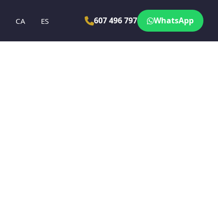
607 496 797
WhatsApp
N
CA
ES