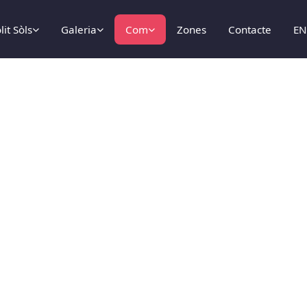
lit Sòls
Galeria
Com
Zones
Contacte
E