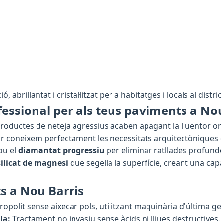
, abrillantat i cristal·litzat per a habitatges i locals al distr
essional per als teus paviments a No
e productes de neteja agressius acaben apagant la lluentor or
Or coneixem perfectament les necessitats arquitectòniques
ou el
diamantat progressiu
per eliminar ratllades profund
silicat de magnesi
que segella la superfície, creant una ca
ts a Nou Barris
opolit sense aixecar pols, utilitzant maquinària d'última g
la:
Tractament no invasiu sense àcids ni lliues destructives