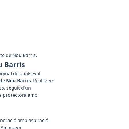
icte de Nou Barris.
u Barris
iginal de qualsevol
 de
Nou Barris
. Realitzem
es, seguit d'un
pa protectora amb
eneració amb aspiració.
. Apliquem