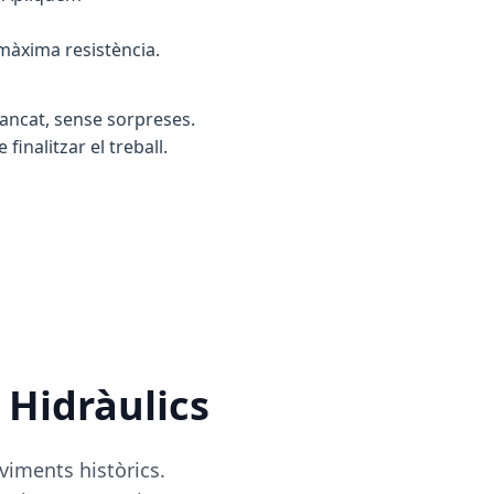
 màxima resistència.
tancat, sense sorpreses.
inalitzar el treball.
 Hidràulics
viments històrics.