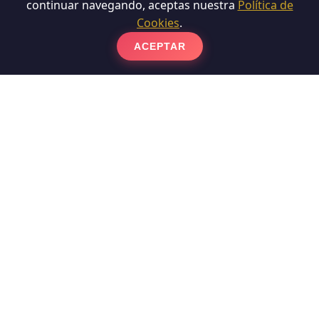
continuar navegando, aceptas nuestra
Política de
Cookies
.
ACEPTAR
Sobre Nosotros
Labaietador es una empresa especializada en pulido,
abrillantado y cristalizado de suelos en Barcelona.
Más de 30 años de experiencia nos avalan.
Servicios