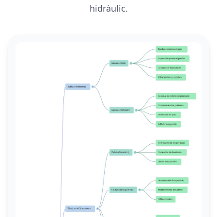
hidràulic.