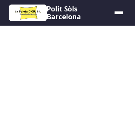
Polit Sòls
Barcelona