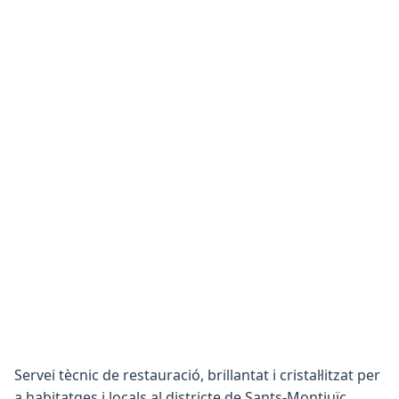
Servei tècnic de restauració, brillantat i cristal·litzat per
a habitatges i locals al districte de Sants-Montjuïc.