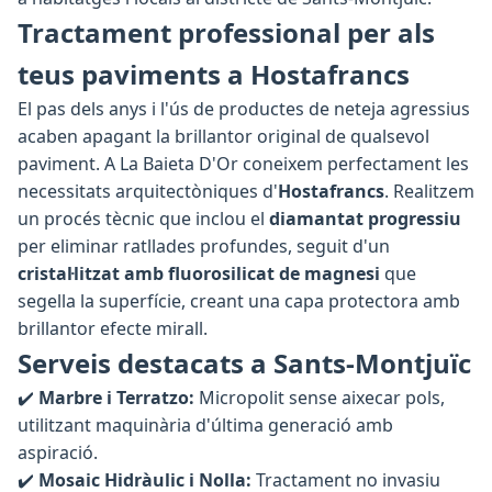
Tractament professional per als
teus paviments a Hostafrancs
El pas dels anys i l'ús de productes de neteja agressius
acaben apagant la brillantor original de qualsevol
paviment. A La Baieta D'Or coneixem perfectament les
necessitats arquitectòniques d'
Hostafrancs
. Realitzem
un procés tècnic que inclou el
diamantat progressiu
per eliminar ratllades profundes, seguit d'un
cristal·litzat amb fluorosilicat de magnesi
que
segella la superfície, creant una capa protectora amb
brillantor efecte mirall.
Serveis destacats a Sants-Montjuïc
✔️
Marbre i Terratzo:
Micropolit sense aixecar pols,
utilitzant maquinària d'última generació amb
aspiració.
✔️
Mosaic Hidràulic i Nolla:
Tractament no invasiu