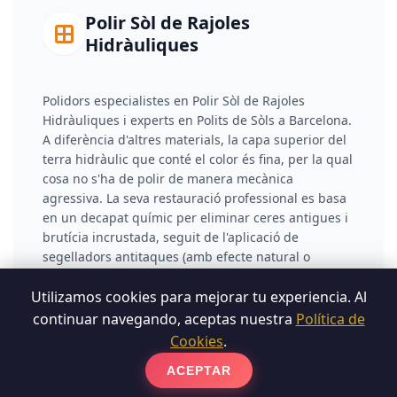
Polir Sòl de Rajoles
Hidràuliques
Polidors especialistes en Polir Sòl de Rajoles
Hidràuliques i experts en Polits de Sòls a Barcelona.
A diferència d'altres materials, la capa superior del
terra hidràulic que conté el color és fina, per la qual
cosa no s'ha de polir de manera mecànica
agressiva. La seva restauració professional es basa
en un decapat químic per eliminar ceres antigues i
brutícia incrustada, seguit de l'aplicació de
segelladors antitaques (amb efecte natural o
mullat) que saturen la porositat i tornen la
intensitat visual a les rajoles.
Utilizamos cookies para mejorar tu experiencia. Al
continuar navegando, aceptas nuestra
Política de
Cookies
.
ACEPTAR