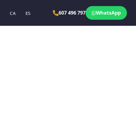
607 496 797
WhatsApp
N
CA
ES