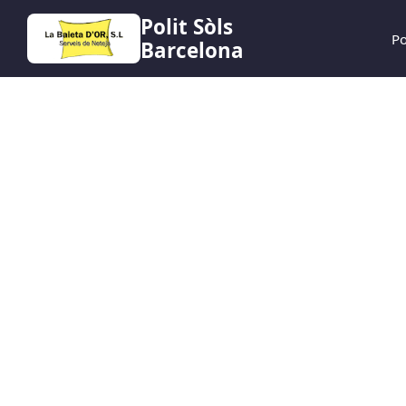
Polit Sòls
Po
Barcelona