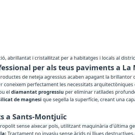
ó, abrillantat i cristal·litzat per a habitatges i locals al dist
essional per als teus paviments a La
e productes de neteja agressius acaben apagant la brillantor 
Or coneixem perfectament les necessitats arquitectòniques
ou el
diamantat progressiu
per eliminar ratllades profund
silicat de magnesi
que segella la superfície, creant una ca
ts a Sants-Montjuïc
opolit sense aixecar pols, utilitzant maquinària d'última g
la:
Tractament no invasiu sense àcids ni lliues destructives