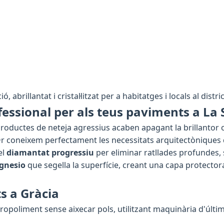
, abrillantat i cristal·litzat per a habitatges i locals al distr
essional per als teus paviments a La 
e productes de neteja agressius acaben apagant la brillantor 
Or coneixem perfectament les necessitats arquitectòniques
el
diamantat progressiu
per eliminar ratllades profundes,
agnesio
que segella la superfície, creant una capa protector
s a Gràcia
ropoliment sense aixecar pols, utilitzant maquinària d'últ