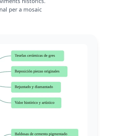
viments històrics.
nal per a mosaic