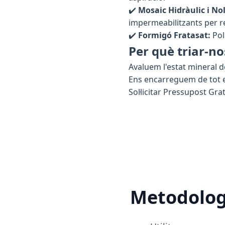
✔️
Mosaic Hidràulic i Nol
impermeabilitzants per re
✔️
Formigó Fratasat:
Pol
Per què triar-no
Avaluem l'estat mineral d
Ens encarreguem de tot el
Sol·licitar Pressupost Grat
Metodologi