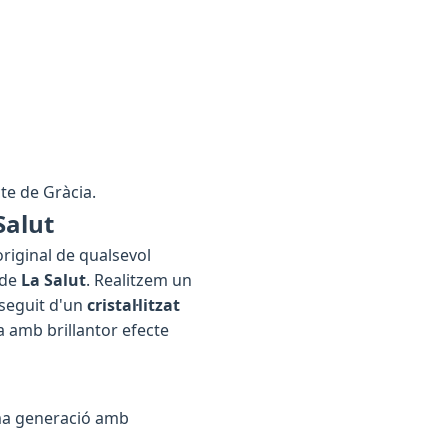
icte de Gràcia.
Salut
original de qualsevol
 de
La Salut
. Realitzem un
 seguit d'un
cristal·litzat
a amb brillantor efecte
ima generació amb