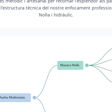
és metòdic i artesanal per retornar l'esplendor als pa
 l'estructura tècnica del nostre enfocament professio
Nolla i hidràulic.