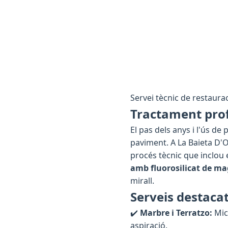
Servei tècnic de restauració
Tractament prof
El pas dels anys i l'ús d
paviment. A La Baieta D'
procés tècnic que inclou 
amb fluorosilicat de m
mirall.
Serveis destacat
✔️
Marbre i Terratzo:
Mic
aspiració.