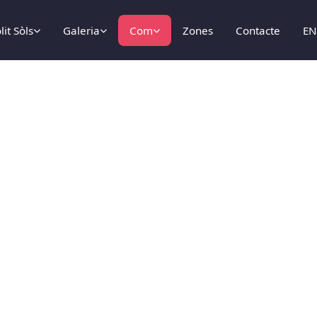
lit Sòls
Galeria
Com
Zones
Contacte
E