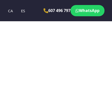
607 496 797
WhatsApp
N
CA
ES