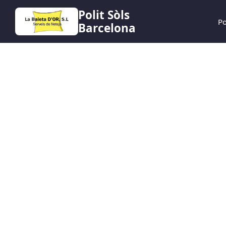
Polit Sòls
Po
Barcelona