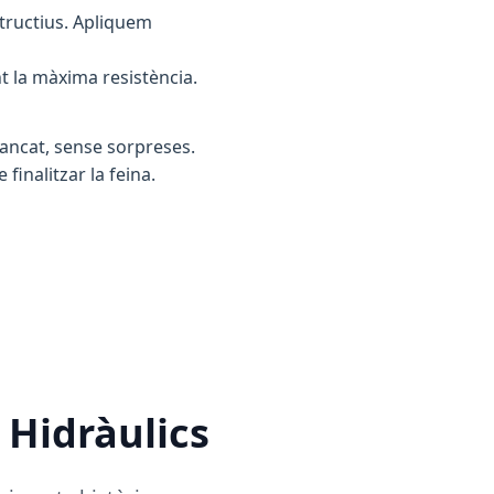
tructius. Apliquem
t la màxima resistència.
tancat, sense sorpreses.
inalitzar la feina.
 Hidràulics