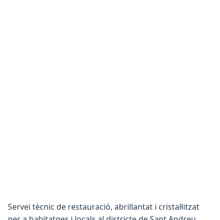
Servei tècnic de restauració, abrillantat i cristal·litzat
per a habitatges i locals al districte de Sant Andreu.