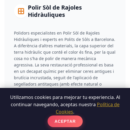
Polir Sòl de Rajoles
Hidràuliques
Polidors especialistes en Polir Sòl de Rajoles
Hidràuliques i experts en Polits de Sòls a Barcelona.
A diferència d'altres materials, la capa superior del
terra hidràulic que conté el color és fina, per la qual
cosa no s'ha de polir de manera mecànica
agressiva. La seva restauració professional es basa
en un decapat químic per eliminar ceres antigues i
brutícia incrustada, seguit de l'aplicació de
segelladors antitaques (amb efecte natural o
mullat) que saturen la porositat i tornen la
intensitat visual a les rajoles.
Utilizamos cookies para mejorar tu experiencia. Al
continuar navegando, aceptas nuestra
Política de
Cookies
.
ACEPTAR