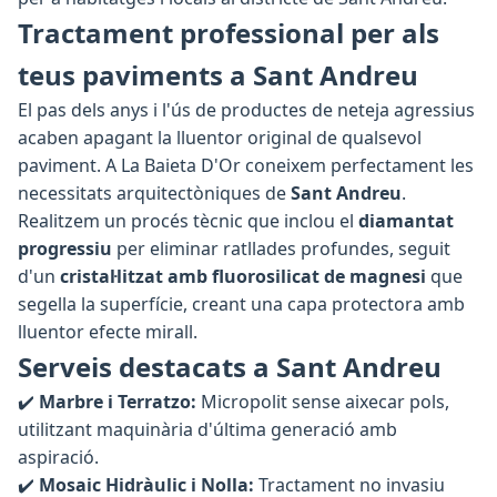
Tractament professional per als
teus paviments a Sant Andreu
El pas dels anys i l'ús de productes de neteja agressius
acaben apagant la lluentor original de qualsevol
paviment. A La Baieta D'Or coneixem perfectament les
necessitats arquitectòniques de
Sant Andreu
.
Realitzem un procés tècnic que inclou el
diamantat
progressiu
per eliminar ratllades profundes, seguit
d'un
cristal·litzat amb fluorosilicat de magnesi
que
segella la superfície, creant una capa protectora amb
lluentor efecte mirall.
Serveis destacats a Sant Andreu
✔️
Marbre i Terratzo:
Micropolit sense aixecar pols,
utilitzant maquinària d'última generació amb
aspiració.
✔️
Mosaic Hidràulic i Nolla:
Tractament no invasiu