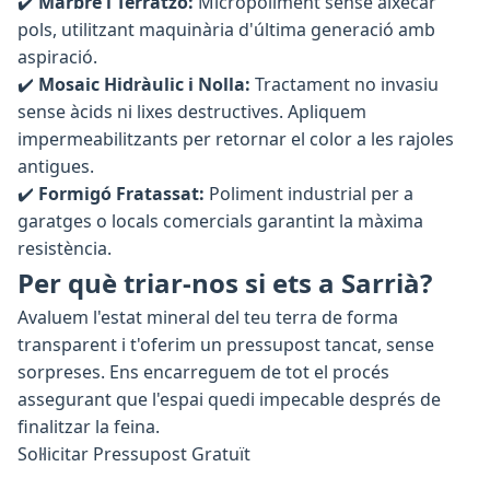
✔️
Marbre i Terratzo:
Micropoliment sense aixecar
pols, utilitzant maquinària d'última generació amb
aspiració.
✔️
Mosaic Hidràulic i Nolla:
Tractament no invasiu
sense àcids ni lixes destructives. Apliquem
impermeabilitzants per retornar el color a les rajoles
antigues.
✔️
Formigó Fratassat:
Poliment industrial per a
garatges o locals comercials garantint la màxima
resistència.
Per què triar-nos si ets a Sarrià?
Avaluem l'estat mineral del teu terra de forma
transparent i t'oferim un pressupost tancat, sense
sorpreses. Ens encarreguem de tot el procés
assegurant que l'espai quedi impecable després de
finalitzar la feina.
Sol·licitar Pressupost Gratuït