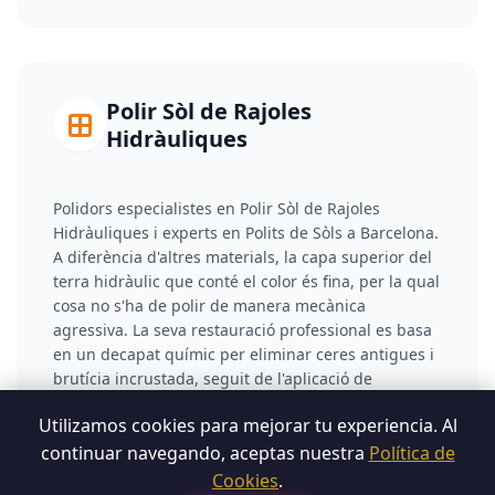
Polir Sòl de Rajoles
Hidràuliques
Polidors especialistes en Polir Sòl de Rajoles
Hidràuliques i experts en Polits de Sòls a Barcelona.
A diferència d'altres materials, la capa superior del
terra hidràulic que conté el color és fina, per la qual
cosa no s'ha de polir de manera mecànica
agressiva. La seva restauració professional es basa
en un decapat químic per eliminar ceres antigues i
brutícia incrustada, seguit de l'aplicació de
segelladors antitaques (amb efecte natural o
Utilizamos cookies para mejorar tu experiencia. Al
mullat) que saturen la porositat i tornen la
intensitat visual a les rajoles.
continuar navegando, aceptas nuestra
Política de
Cookies
.