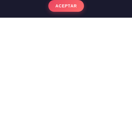
ACEPTAR
Polir Sòl de Terratzo
Polidors especialistes en Polir Sòl de Terratzo i
experts en Polits de Sòls a Barcelona. El terratzo,
format per ciment i fragments de marbre, pateix
desgast superficial amb el temps. Per recuperar-lo,
realitzem un diamantat per fases que rebaixa la
capa deteriorada i elimina ratllades. Posteriorment,
apliquem un procés de vitrificat o cristal·lització
química que no només protegeix el material, sinó
que li atorga una brillantor reflectora i duradora.