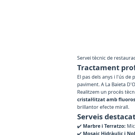
Servei tècnic de restauració
Tractament prof
El pas dels anys i l'ús d
paviment. A La Baieta D'
Realitzem un procés tècni
cristal·litzat amb fluoro
brillantor efecte mirall.
Serveis destacat
✔️
Marbre i Terratzo:
Micr
✔️
Mosaic Hidràulic i Nol