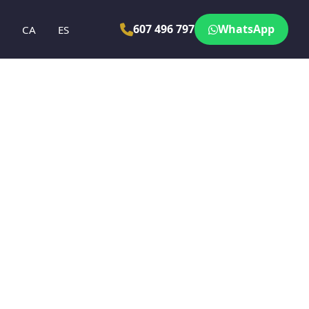
607 496 797
WhatsApp
N
CA
ES