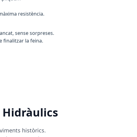
 màxima resistència.
tancat, sense sorpreses.
inalitzar la feina.
 Hidràulics
viments històrics.