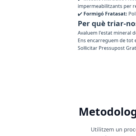
impermeabilitzants per re
✔️
Formigó Fratasat:
Pol
Per què triar-no
Avaluem l'estat mineral d
Ens encarreguem de tot el
Sol·licitar Pressupost Grat
Metodologi
Utilitzem un proc