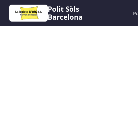
Polit Sòls
Po
Barcelona