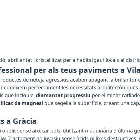
, abrillantat i cristal·litzat per a habitatges i locals al distr
essional per als teus paviments a Vil
e productes de neteja agressius acaben apagant la brillantor 
Or coneixem perfectament les necessitats arquitectòniques
c que inclou el
diamantat progressiu
per eliminar ratllad
silicat de magnesi
que segella la superfície, creant una ca
s a Gràcia
opolit sense aixecar pols, utilitzant maquinària d'última g
la:
Tractament no invasiu sense àcids ni lixes destructives.