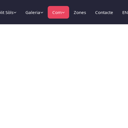
lit Sòls
Galeria
Com
Zones
Contacte
E